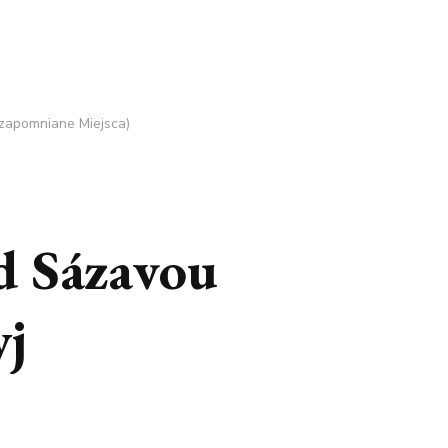
ezapomniane Miejsca)
d Sázavou
yj