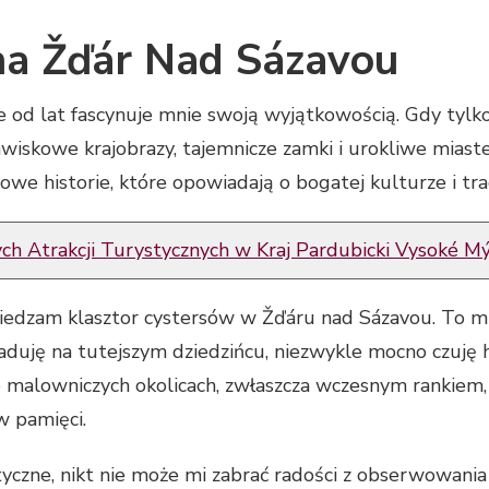
na Žďár Nad Sázavou
 od lat fascynuje mnie swoją wyjątkowością. Gdy tylko p
jawiskowe krajobrazy, tajemnicze zamki i urokliwe mias
we historie, które opowiadają o bogatej kulturze i tra
h Atrakcji Turystycznych w Kraj Pardubicki Vysoké M
dzam klasztor cystersów w Žďáru nad Sázavou. To miejs
aduję na tutejszym dziedzińcu, niezwykle mocno czuję hi
 malowniczych okolicach, zwłaszcza wczesnym rankiem,
w pamięci.
tyczne, nikt nie może mi zabrać radości z obserwowania