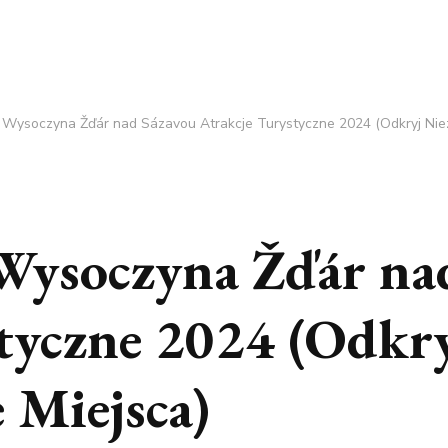
j Wysoczyna Žďár nad Sázavou Atrakcje Turystyczne 2024 (Odkryj Ni
Wysoczyna Žďár na
tyczne 2024 (Odkr
 Miejsca)