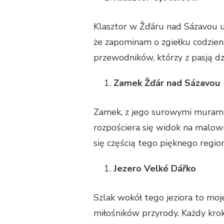
Klasztor w Žďáru nad Sázavou ur
że zapominam o zgiełku codzienn
przewodników, którzy z pasją dz
Zamek Žďár nad Sázavou
Zamek, z jego surowymi murami 
rozpościera się widok na malown
się częścią tego pięknego regio
Jezero Velké Dářko
Szlak wokół tego jeziora to moj
miłośników przyrody. Każdy krok