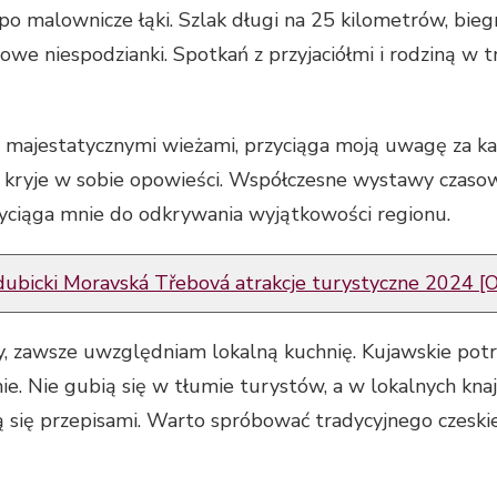
o malownicze łąki. Szlak długi na 25 kilometrów, bieg
owe niespodzianki. Spotkań z przyjaciółmi i rodziną w
 majestatycznymi wieżami, przyciąga moją uwagę za ka
 kryje w sobie opowieści. Współczesne wystawy czasow
rzyciąga mnie do odkrywania wyjątkowości regionu.
dubicki Moravská Třebová atrakcje turystyczne 2024 [O
y, zawsze uwzględniam lokalną kuchnię. Kujawskie potra
nie. Nie gubią się w tłumie turystów, a w lokalnych kn
elą się przepisami. Warto spróbować tradycyjnego czesk