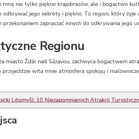
mną nie tylko piękno krajobrazów, ale i bogactwo kult
 odkrywać jego sekrety i piękno. To region, który żyje
przekonaniem zapraszać innych do odkrywania jego u
styczne Regionu
za miasto Žďár nad Sázavou, zachwyca bogactwem atrakc
o przyjeździe wita mnie atmosfera spokoju i malownicze k
bicki Litomyšl: 10 Niezapomnianych Atrakcji Turystycz
jsca