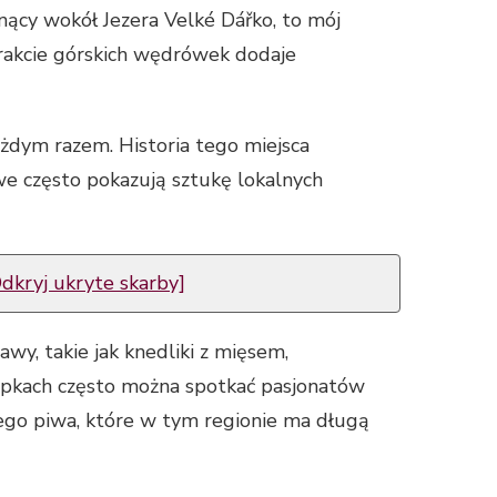
nący wokół Jezera Velké Dářko, to mój
 trakcie górskich wędrówek dodaje
żdym razem. Historia tego miejsca
e często pokazują sztukę lokalnych
dkryj ukryte skarby]
wy, takie jak knedliki z mięsem,
ajpkach często można spotkać pasjonatów
iego piwa, które w tym regionie ma długą