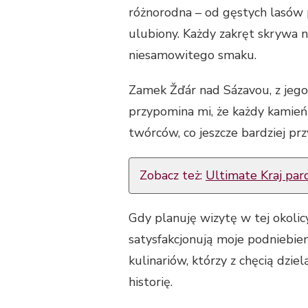
różnorodna – od gęstych lasów p
ulubiony. Każdy zakręt skrywa n
niesamowitego smaku.
Zamek Žďár nad Sázavou, z jego
przypomina mi, że każdy kamień
twórców, co jeszcze bardziej p
Zobacz też:
Ultimate Kraj par
Gdy planuję wizytę w tej okolic
satysfakcjonują moje podniebie
kulinariów, którzy z chęcią dzi
historię.