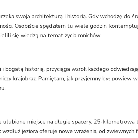
zeka swoją architekturą i historią. Gdy wchodzę do środ
ości. Osobiście spędziłem tu wiele godzin, kontempluj
ielili się wiedzą na temat życia mnichów.
i bogatą historią, przyciąga wzrok każdego odwiedzaj
iczy krajobraz. Pamiętam, jak przyjemny był powiew wia
nu.
e ulubione miejsce na długie spacery. 25-kilometrowa t
 wzdłuż jeziora oferuje nowe wrażenia, od zwiewnych f