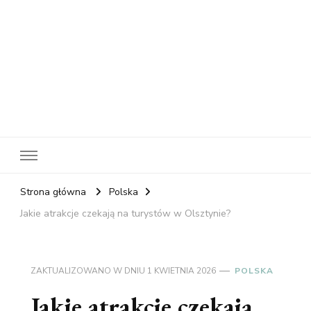
RelaxNetPl
Najlepsze miejsca na świecie
Strona główna
Polska
Jakie atrakcje czekają na turystów w Olsztynie?
ZAKTUALIZOWANO W DNIU
1 KWIETNIA 2026
POLSKA
Jakie atrakcje czekają