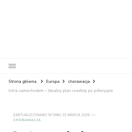
RelaxNetPl
Najlepsze miejsca na świecie
Strona główna
Europa
chorawacja
Istria samochodem – Idealny plan roadtrip po półwyspie
ZAKTUALIZOWANO W DNIU
31 MARCA 2026
CHORAWACJA