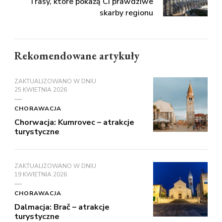
Trasy, które pokażą Ci prawdziwe
skarby regionu
Rekomendowane artykuły
ZAKTUALIZOWANO W DNIU
25 KWIETNIA 2026
CHORAWACJA
Chorwacja: Kumrovec – atrakcje
turystyczne
ZAKTUALIZOWANO W DNIU
19 KWIETNIA 2026
CHORAWACJA
Dalmacja: Brač – atrakcje
turystyczne