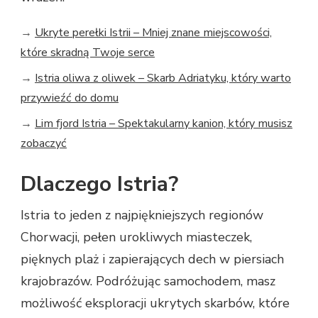
→
Ukryte perełki Istrii – Mniej znane miejscowości,
które skradną Twoje serce
→
Istria oliwa z oliwek – Skarb Adriatyku, który warto
przywieźć do domu
→
Lim fjord Istria – Spektakularny kanion, który musisz
zobaczyć
Dlaczego Istria?
Istria to jeden z najpiękniejszych regionów
Chorwacji, pełen urokliwych miasteczek,
pięknych plaż i zapierających dech w piersiach
krajobrazów. Podróżując samochodem, masz
możliwość eksploracji ukrytych skarbów, które