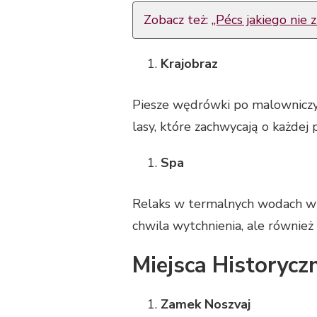
Zobacz też:
„Pécs jakiego nie
Krajobraz
Piesze wędrówki po malowniczyc
lasy, które zachwycają o każdej 
Spa
Relaks w termalnych wodach wie
chwila wytchnienia, ale również
Miejsca Historycz
Zamek Noszvaj