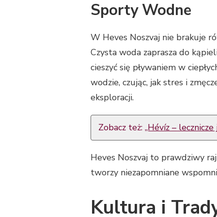
Sporty Wodne
W Heves Noszvaj nie brakuje rów
Czysta woda zaprasza do kąpieli
cieszyć się pływaniem w ciepły
wodzie, czując, jak stres i zmę
eksploracji.
Zobacz też:
„Hévíz – lecznicze
Heves Noszvaj to prawdziwy ra
tworzy niezapomniane wspomni
Kultura i Trad