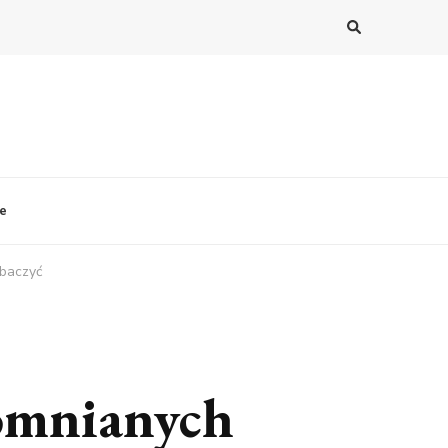
le
obaczyć
omnianych