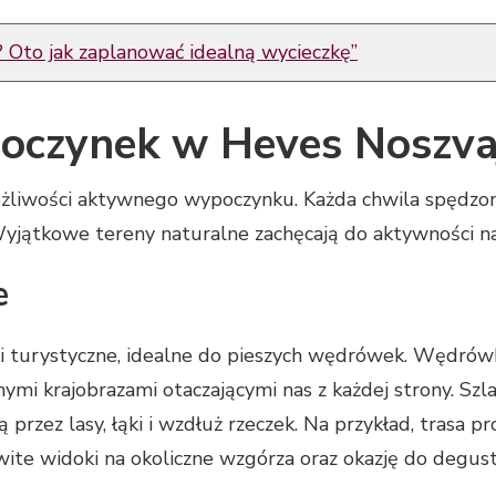
Oto jak zaplanować idealną wycieczkę”
czynek w Heves Noszva
ożliwości aktywnego wypoczynku. Każda chwila spędzo
Wyjątkowe tereny naturalne zachęcają do aktywności n
e
laki turystyczne, idealne do pieszych wędrówek. Wędró
ymi krajobrazami otaczającymi nas z każdej strony. Szla
rzez lasy, łąki i wzdłuż rzeczek. Na przykład, trasa 
ite widoki na okoliczne wzgórza oraz okazję do degusta