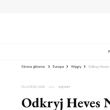
RelaxNetPl
Najlepsze miejsca na świecie
Strona główna
Europa
Węgry
Odkryj Heves 
15 LUTEGO 2025
WĘGRY
Odkryj Heves 