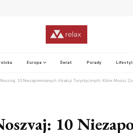
Polska
Europa
Świat
Porady
Lifesty
Noszvaj: 10 Niezapomnianych Atrakcji Turystycznych, Które Musisz Z
Noszvaj: 10 Niezap