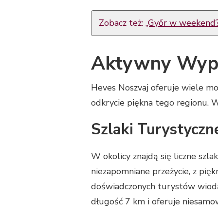
Zobacz też:
„Győr w weekend? 
Aktywny Wypo
Heves Noszvaj oferuje wiele m
odkrycie piękna tego regionu. 
Szlaki Turystyczn
W okolicy znajdą się liczne sz
niezapomniane przeżycie, z piękn
doświadczonych turystów wiodą p
długość 7 km i oferuje niesamow