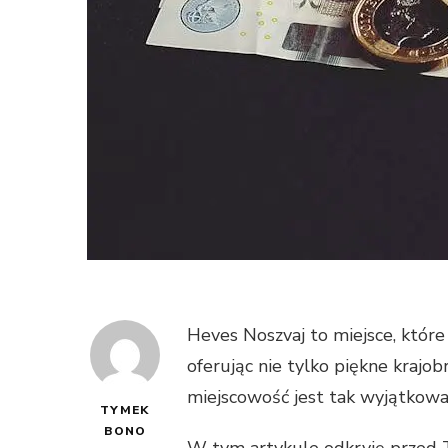
Heves Noszvaj to miejsce, które
oferując nie tylko piękne krajobr
miejscowość jest tak wyjątkow
TYMEK
BONO
W tym artykule odkryję przed To