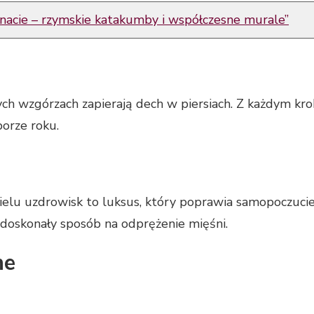
 znacie – rzymskie katakumby i współczesne murale”
h wzgórzach zapierają dech w piersiach. Z każdym kro
porze roku.
lu uzdrowisk to luksus, który poprawia samopoczucie. 
 doskonały sposób na odprężenie mięśni.
ne