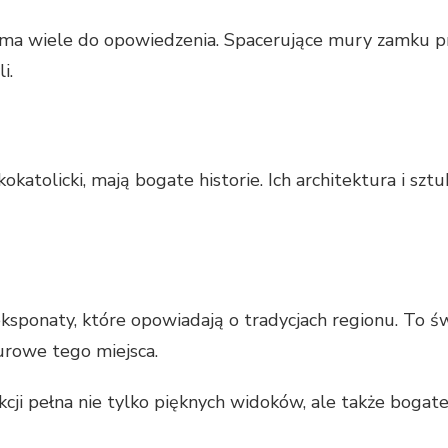
a wiele do opowiedzenia. Spacerujące mury zamku pr
i.
skokatolicki, mają bogate historie. Ich architektura i s
ponaty, które opowiadają o tradycjach regionu. To świ
urowe tego miejsca.
cji pełna nie tylko pięknych widoków, ale także bogatej h