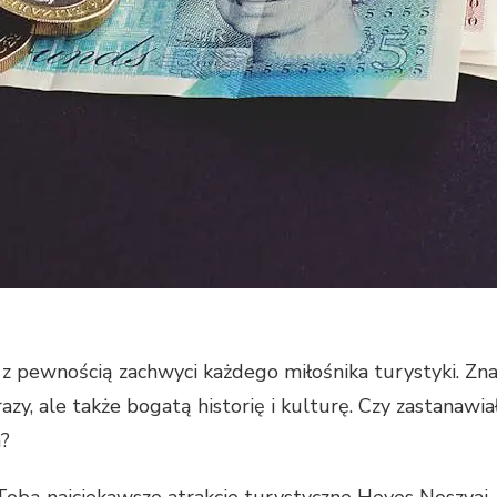
 z pewnością zachwyci każdego miłośnika turystyki. Zna
azy, ale także bogatą historię i kulturę. Czy zastanawiał
a?
bą najciekawsze atrakcje turystyczne Heves Noszvaj. D