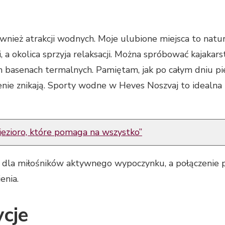
nież atrakcji wodnych. Moje ulubione miejsca to natur
, a okolica sprzyja relaksacji. Można spróbować kajakar
ch basenach termalnych. Pamiętam, jak po całym dniu 
czenie znikają. Sporty wodne w Heves Noszvaj to idealn
 jezioro, które pomaga na wszystko”
j dla miłośników aktywnego wypoczynku, a połączenie
enia.
ycje