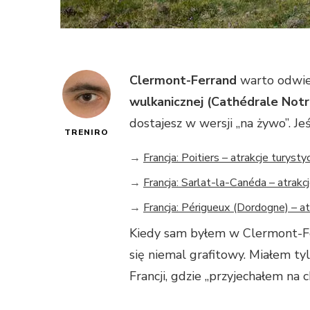
Clermont-Ferrand
warto odwied
wulkanicznej (Cathédrale Not
dostajesz w wersji „na żywo”. Je
TRENIRO
→
Francja: Poitiers – atrakcje turyst
→
Francja: Sarlat-la-Canéda – atrakc
→
Francja: Périgueux (Dordogne) – at
Kiedy sam byłem w Clermont-Fer
się niemal grafitowy. Miałem ty
Francji, gdzie „przyjechałem na c