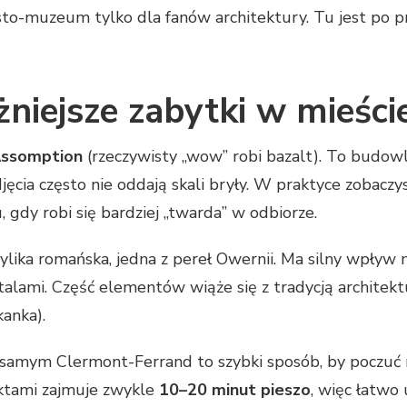
sto-muzeum tylko dla fanów architektury. Tu jest po p
żniejsze zabytki w mieście
Assomption
(rzeczywisty „wow” robi bazalt). To budow
djęcia często nie oddają skali bryły. W praktyce zobaczys
u, gdy robi się bardziej „twarda” w odbiorze.
lika romańska, jedna z pereł Owernii. Ma silny wpływ na
alami. Część elementów wiąże się z tradycją architekt
kanka).
amym Clermont-Ferrand to szybki sposób, by poczuć r
ktami zajmuje zwykle
10–20 minut pieszo
, więc łatwo