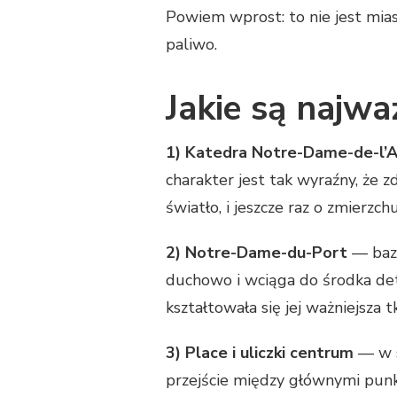
Powiem wprost: to nie jest mia
paliwo.
Jakie są najwa
1) Katedra Notre-Dame-de-l’
charakter jest tak wyraźny, że z
światło, i jeszcze raz o zmierzch
2) Notre-Dame-du-Port
— bazy
duchowo i wciąga do środka det
kształtowała się jej ważniejsza t
3) Place i uliczki centrum
— w s
przejście między głównymi pun