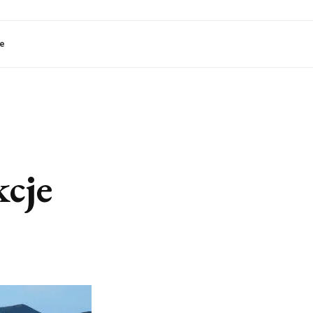
le
kcje