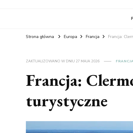
RelaxNetPl
Najlepsze miejsca na świecie
Strona główna
Europa
Francja
Francja: Cler
ZAKTUALIZOWANO W DNIU
27 MAJA 2026
FRANCJ
Francja: Clerm
turystyczne