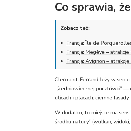
Co sprawia, ż
Zobacz też:
Francja: Île de Porquerolle
Francja: Megève – atrakcje
Francja: Avignon – atrakcje
Clermont-Ferrand leży w sercu O
„średniowiecznej pocztówki” — o
ulicach i placach: ciemne fasady,
W dodatku, to miejsce ma sens j
środku natury” (wulkan, widoki, ś