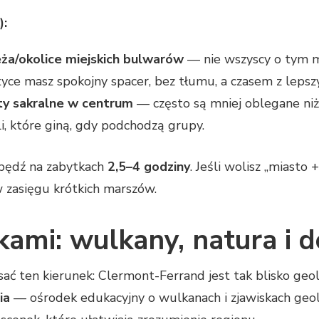
):
eża/okolice miejskich bulwarów
— nie wszyscy o tym my
yce masz spokojny spacer, bez tłumu, a czasem z leps
kty sakralne w centrum
— często są mniej oblegane niż k
i, które giną, gdy podchodzą grupy.
: spędź na zabytkach
2,5–4 godziny
. Jeśli wolisz „miasto +
w zasięgu krótkich marszów.
kami: wulkany, natura i 
ć ten kierunek: Clermont-Ferrand jest tak blisko geolog
ia
— ośrodek edukacyjny o wulkanach i zjawiskach geolog