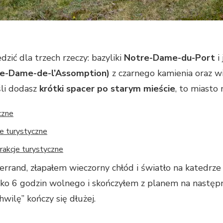
zić dla trzech rzeczy: bazyliki
Notre-Dame-du-Port
i
re-Dame-de-l’Assomption)
z czarnego kamienia oraz w
śli dodasz
krótki spacer po starym mieście
, to miasto
yczne
je turystyczne
rakcje turystyczne
rand, złapałem wieczorny chłód i światło na katedrze 
lko 6 godzin wolnego i skończyłem z planem na następny
hwilę” kończy się dłużej.