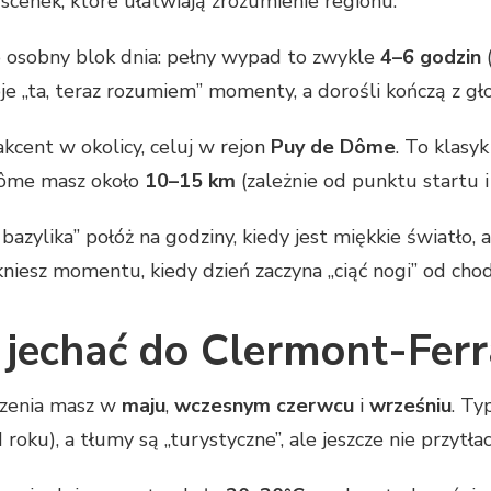
i scenek, które ułatwiają zrozumienie regionu.
o osobny blok dnia: pełny wypad to zwykle
4–6 godzin
(
oje „ta, teraz rozumiem” momenty, a dorośli kończą z g
akcent w okolicy, celuj w rejon
Puy de Dôme
. To klasyk
Dôme masz około
10–15 km
(zależnie od punktu startu 
azylika” połóż na godziny, kiedy jest miękkie światło, a
kniesz momentu, kiedy dzień zaczyna „ciąć nogi” od cho
j jechać do Clermont-Fer
dzenia masz w
maju
,
wczesnym czerwcu
i
wrześniu
. Ty
roku), a tłumy są „turystyczne”, ale jeszcze nie przytłac