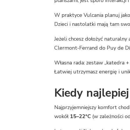
planszami; jest sporo interakcji 
W praktyce Vulcania planuj jak
Dzieci i nastolatki mają tam sw
Jeżeli chcesz dołożyć naturalny 
Clermont-Ferrand do Puy de 
Własna rada: zestaw „katedra + b
Łatwiej utrzymasz energię i uni
Kiedy najlepie
Najprzyjemniejszy komfort cho
wokół
15–22°C
(w zależności od 