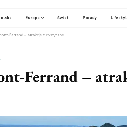
Polska
Europa
Świat
Porady
Lifesty
mont-Ferrand – atrakcje turystyczne
A
ont-Ferrand – atra