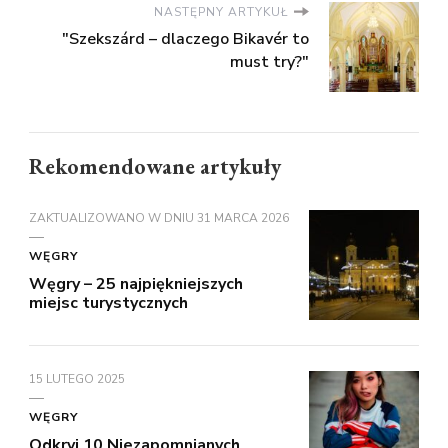
NASTĘPNY ARTYKUŁ
"Szekszárd – dlaczego Bikavér to
must try?"
Rekomendowane artykuły
ZAKTUALIZOWANO W DNIU
31 MARCA 2026
WĘGRY
Węgry – 25 najpiękniejszych
miejsc turystycznych
15 LUTEGO 2025
WĘGRY
Odkryj 10 Niezapomnianych