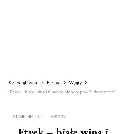
Strona główna
Europa
Węgry
„Etyek – białe wina i filmowe plenery pod Budapesztem”
8 KWIETNIA 2025
WĘGRY
„Etyek – białe wina i