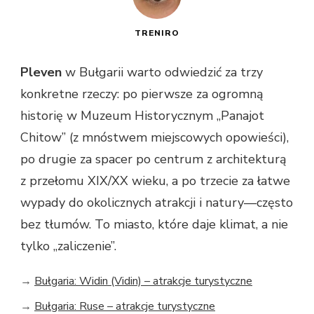
TRENIRO
Pleven
w Bułgarii warto odwiedzić za trzy
konkretne rzeczy: po pierwsze za ogromną
historię w Muzeum Historycznym „Panajot
Chitow” (z mnóstwem miejscowych opowieści),
po drugie za spacer po centrum z architekturą
z przełomu XIX/XX wieku, a po trzecie za łatwe
wypady do okolicznych atrakcji i natury—często
bez tłumów. To miasto, które daje klimat, a nie
tylko „zaliczenie”.
→
Bułgaria: Widin (Vidin) – atrakcje turystyczne
→
Bułgaria: Ruse – atrakcje turystyczne