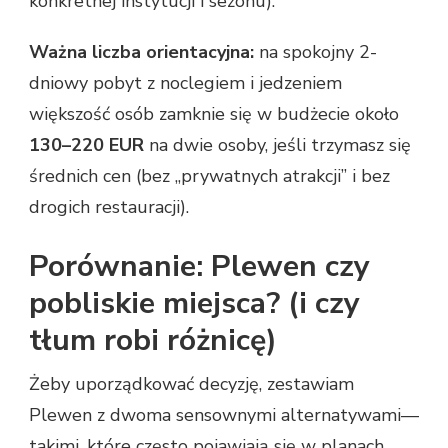
konkretnej instytucji i sezonu).
Ważna liczba orientacyjna:
na spokojny 2-
dniowy pobyt z noclegiem i jedzeniem
większość osób zamknie się w budżecie około
130–220 EUR
na dwie osoby, jeśli trzymasz się
średnich cen (bez „prywatnych atrakcji” i bez
drogich restauracji).
Porównanie: Plewen czy
pobliskie miejsca? (i czy
tłum robi różnicę)
Żeby uporządkować decyzję, zestawiam
Plewen z dwoma sensownymi alternatywami—
takimi, które często pojawiają się w planach