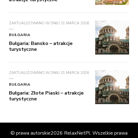
ZAKTUALIZOWANO W DNIU
31 MARCA 2026
BUŁGARIA
Bułgaria: Bansko – atrakcje
turystyczne
ZAKTUALIZOWANO W DNIU
31 MARCA 2026
BUŁGARIA
Bułgaria: Złote Piaski – atrakcje
turystyczne
© prawa autorskie2026
RelaxNetPl
. Wszelkie prawa