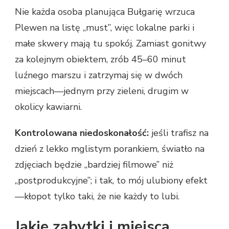
Nie każda osoba planująca Bułgarię wrzuca
Plewen na listę „must”, więc lokalne parki i
małe skwery mają tu spokój. Zamiast gonitwy
za kolejnym obiektem, zrób 45–60 minut
luźnego marszu i zatrzymaj się w dwóch
miejscach—jednym przy zieleni, drugim w
okolicy kawiarni.
Kontrolowana niedoskonałość:
jeśli trafisz na
dzień z lekko mglistym porankiem, światło na
zdjęciach będzie „bardziej filmowe” niż
„postprodukcyjne”; i tak, to mój ulubiony efekt
—kłopot tylko taki, że nie każdy to lubi.
Jakie zabytki i miejsca