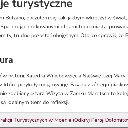
je turystyczne
 Bolzano, poczułem się tak, jakbym wkroczył w świat, g
 Spacerując brukowanymi ulicami tego miasta, prowad
ity, trudno pozostać obojętnym. Oto, co sprawia, że B
tura
ików historii. Katedra Wniebowzięcia Najświętszej Maryi
, które przykuły moją uwagę. Fasada z żółtego piasko
ternie zdobiony ołtarz. Wizyta w Zamku Maretsch to ko
są idealnym tłem do refleksji.
rakcji Turystycznych w Moenie (Odkryj Perłę Dolomitó