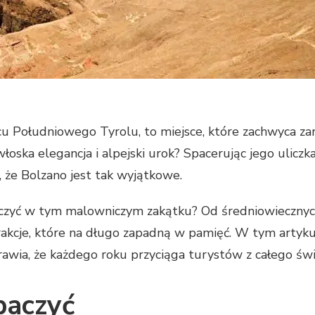
u Południowego Tyrolu, to miejsce, które zachwyca zaró
 włoska elegancja i alpejski urok? Spacerując jego ulic
ą, że Bolzano jest tak wyjątkowe.
aczyć w tym malowniczym zakątku? Od średniowiecznyc
rakcje, które na długo zapadną w pamięć. W tym artykul
awia, że każdego roku przyciąga turystów z całego świ
baczyć