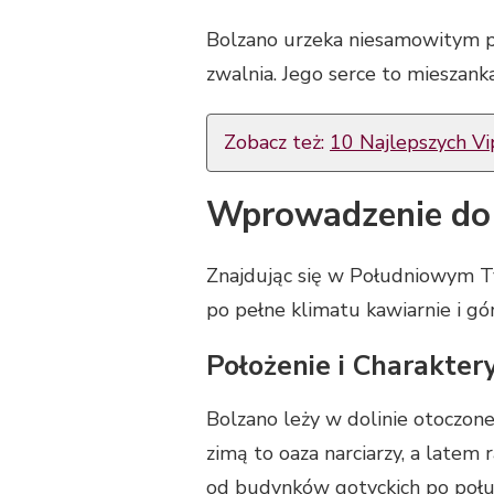
Bolzano urzeka niesamowitym połą
zwalnia. Jego serce to mieszank
Zobacz też:
10 Najlepszych Vi
Wprowadzenie do
Znajdując się w Południowym T
po pełne klimatu kawiarnie i gó
Położenie i Charakter
Bolzano leży w dolinie otoczone
zimą to oaza narciarzy, a latem
od budynków gotyckich po połud