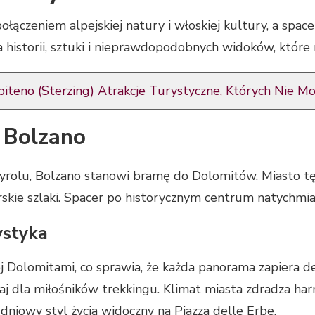
czeniem alpejskiej natury i włoskiej kultury, a spacer
a historii, sztuki i nieprawdopodobnych widoków, które 
piteno (Sterzing) Atrakcje Turystyczne, Których Nie M
 Bolzano
yrolu, Bolzano stanowi bramę do Dolomitów. Miasto t
rskie szlaki. Spacer po historycznym centrum natychmia
ystyka
j Dolomitami, co sprawia, że każda panorama zapiera dec
 raj dla miłośników trekkingu. Klimat miasta zdradza ha
niowy styl życia widoczny na Piazza delle Erbe.