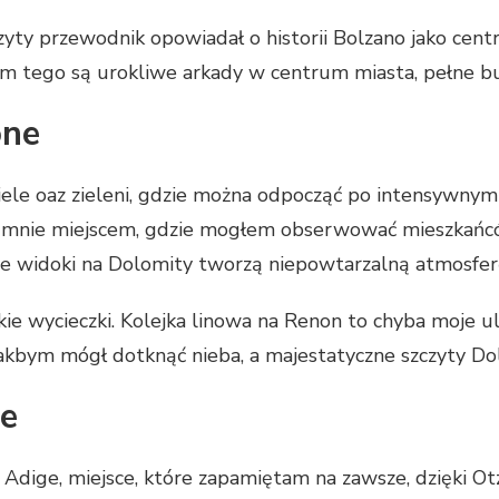
zyty przewodnik opowiadał o historii Bolzano jako ce
tego są urokliwe arkady w centrum miasta, pełne but
one
iele oaz zieleni, gdzie można odpocząć po intensywnym
dla mnie miejscem, gdzie mogłem obserwować mieszkańcó
e widoki na Dolomity tworzą niepowtarzalną atmosfer
kie wycieczki. Kolejka linowa na Renon to chyba moje 
kbym mógł dotknąć nieba, a majestatyczne szczyty Dol
ne
Adige, miejsce, które zapamiętam na zawsze, dzięki O