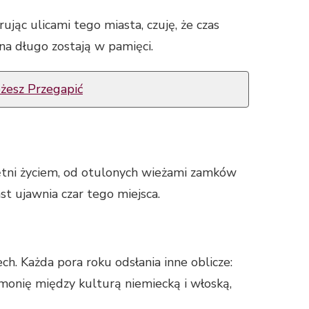
ując ulicami tego miasta, czuję, że czas
na długo zostają w pamięci.
ożesz Przegapić
ętni życiem, od otulonych wieżami zamków
st ujawnia czar tego miejsca.
h. Każda pora roku odsłania inne oblicze:
rmonię między kulturą niemiecką i włoską,