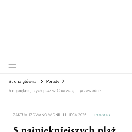
RelaxNetPl
Najlepsze miejsca na świecie
Strona główna
Porady
5 najpiękniejszych plaż w Chorwacji – przewodnik
ZAKTUALIZOWANO W DNIU
11 LIPCA 2026
PORADY
5 najpiękniejszych plaż