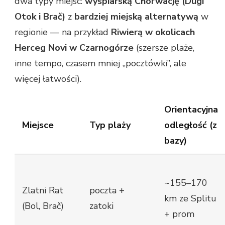
dwa typy miejsc:
wyspiarską Chorwację (Dugi
Otok i Brač)
z
bardziej miejską alternatywą
w
regionie — na przykład
Riwierą w okolicach
Herceg Novi w Czarnogórze
(szersze plaże,
inne tempo, czasem mniej „pocztówki”, ale
więcej łatwości).
Orientacyjna
Miejsce
Typ plaży
odległość (z
bazy)
~155–170
Zlatni Rat
poczta +
km ze Splitu
(Bol, Brač)
zatoki
+ prom