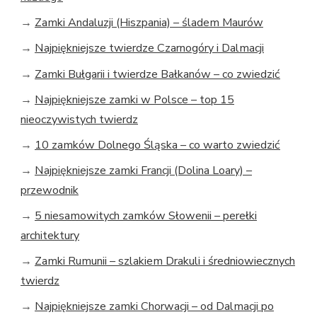
→
Zamki Andaluzji (Hiszpania) – śladem Maurów
→
Najpiękniejsze twierdze Czarnogóry i Dalmacji
→
Zamki Bułgarii i twierdze Bałkanów – co zwiedzić
→
Najpiękniejsze zamki w Polsce – top 15
nieoczywistych twierdz
→
10 zamków Dolnego Śląska – co warto zwiedzić
→
Najpiękniejsze zamki Francji (Dolina Loary) –
przewodnik
→
5 niesamowitych zamków Słowenii – perełki
architektury
→
Zamki Rumunii – szlakiem Drakuli i średniowiecznych
twierdz
→
Najpiękniejsze zamki Chorwacji – od Dalmacji po