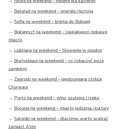
→
Nicea na weekend – riwiera dla każdego
→
Belgrad na weekend – energia i historia
→
Sofia na weekend – brama do Bułgarii
→
Bukareszt na weekend – zaskakująco ciekawe
miasto
→
Ljubljana na weekend – Słowenia w pigułce
→
Bratysława na weekend – co zobaczyć poza
zamkiem
→
Zagrzeb na weekend – niedoceniana stolica
Chorwacji
→
Porto na weekend – wino, azulejos i rzeka
→
Bolonia na weekend – miasto jedzenia i kultury
→
Saloniki na weekend – dlaczego warto wybrać
zamiast Aten