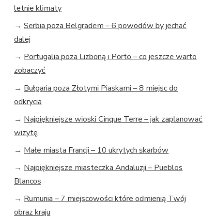
letnie klimaty
→
Serbia poza Belgradem – 6 powodów by jechać
dalej
→
Portugalia poza Lizboną i Porto – co jeszcze warto
zobaczyć
→
Bułgaria poza Złotymi Piaskami – 8 miejsc do
odkrycia
→
Najpiękniejsze wioski Cinque Terre – jak zaplanować
wizytę
→
Małe miasta Francji – 10 ukrytych skarbów
→
Najpiękniejsze miasteczka Andaluzji – Pueblos
Blancos
→
Rumunia – 7 miejscowości które odmienią Twój
obraz kraju