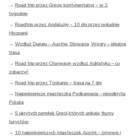
→
Road trip przez Grecję kontynentalną – w 2
tygodnie
→
Roadtrip przez Andaluzję – 10 dni przez południe
Hiszpanii
→
Wzdłuż Dunaju – Austria, Słowacja, Węgry – idealna
trasa
→
Road trip przez Chorwację wzdłuż Adriatyku – co
zobaczyć
→
Road trip przez Toskanię – trasa na 7 dni
→
Najpiękniejsze miasteczka Podkarpacia – nieodkryta
Polska
→
5 ukrytych perełek Grecji których unikają tłumy
turystów
→
10 najpiękniejszych miasteczek Austrii – zimowe i