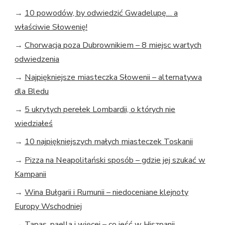
→
10 powodów, by odwiedzić Gwadelupę… a
właściwie Słowenię!
→
Chorwacja poza Dubrownikiem – 8 miejsc wartych
odwiedzenia
→
Najpiękniejsze miasteczka Słowenii – alternatywa
dla Bledu
→
5 ukrytych perełek Lombardii, o których nie
wiedziałeś
→
10 najpiękniejszych małych miasteczek Toskanii
→
Pizza na Neapolitański sposób – gdzie jej szukać w
Kampanii
→
Wina Bułgarii i Rumunii – niedoceniane klejnoty
Europy Wschodniej
→
Tapas, paella i więcej – co jeść w Hiszpanii