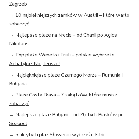
Zagrzeb
→
10 najpiękniejszych zamków w Austrii – które warto
zobaczyć
→
Najlepsze plaże na Krecie – od Chanii po Agios
Nikolaos
→
Top plaże Weneto i Friuli – polskie wybrzeże
Adriatyku? Nie, lepsze!
→
Najpiękniejsze plaże Czarnego Morza – Rumunia i
Bułgaria
→
Plaże Costa Brava – 7 zakątków, które musisz
zobaczyć
→
Najlepsze plaże Bułgarii – od Złotych Piasków po
Sozopol
→
5 ukrytych plaż Słowenii i wybrzeże Istrii