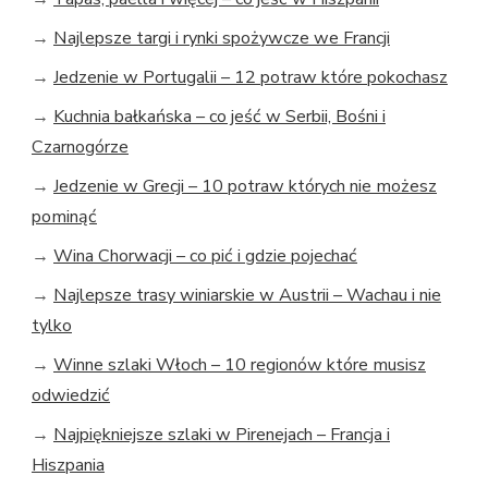
→
Najlepsze targi i rynki spożywcze we Francji
→
Jedzenie w Portugalii – 12 potraw które pokochasz
→
Kuchnia bałkańska – co jeść w Serbii, Bośni i
Czarnogórze
→
Jedzenie w Grecji – 10 potraw których nie możesz
pominąć
→
Wina Chorwacji – co pić i gdzie pojechać
→
Najlepsze trasy winiarskie w Austrii – Wachau i nie
tylko
→
Winne szlaki Włoch – 10 regionów które musisz
odwiedzić
→
Najpiękniejsze szlaki w Pirenejach – Francja i
Hiszpania