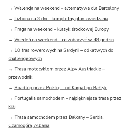
→
Walencja na weekend – alternatywa dla Barcelony
→
Lizbona na 3 dni – kompletny plan zwiedzania
→
Praga na weekend – klasyk środkowej Europy
→
Wiedeń na weekend – co zobaczyć w 48 godzin
→
10 tras rowerowych na Sardynii – od łatwych do
challengeowych
→
Trasa motocyklem przez Alpy Austriackie –
przewodnik
→
Roadtrip przez Polskę – od Karpat po Bałtyk
→
Portugalia samochodem – najpiękniejsza trasa przez
kraj
→
Trasa samochodem przez Bałkany – Serbia,
Czarnogóra, Albania