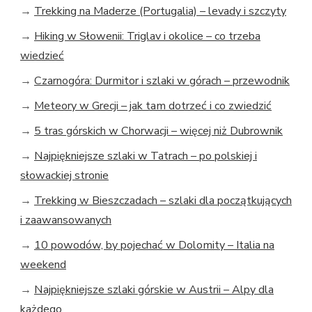
→
Trekking na Maderze (Portugalia) – levady i szczyty
→
Hiking w Słowenii: Triglav i okolice – co trzeba
wiedzieć
→
Czarnogóra: Durmitor i szlaki w górach – przewodnik
→
Meteory w Grecji – jak tam dotrzeć i co zwiedzić
→
5 tras górskich w Chorwacji – więcej niż Dubrownik
→
Najpiękniejsze szlaki w Tatrach – po polskiej i
słowackiej stronie
→
Trekking w Bieszczadach – szlaki dla początkujących
i zaawansowanych
→
10 powodów, by pojechać w Dolomity – Italia na
weekend
→
Najpiękniejsze szlaki górskie w Austrii – Alpy dla
każdego