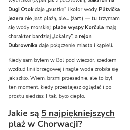
wybrzeża (cypel jak z pocztówki),
Sakarun na
Dugi Otok
daje „pustkę” i kolor wody,
Plitvička
jezera
nie jest plażą, ale… (żart) — tu trzymam
się wody morskiej;
plaże wyspy Korčula
mają
charakter bardziej „lokalny”, a
rejon
Dubrownika
daje połączenie miasta i kąpieli.
Kiedy sam byłem w Bol pod wieczór, szedłem
wzdłuż linii brzegowej i nagle woda zrobiła się
jak szkło. Wiem, brzmi przesadnie, ale to był
ten moment, kiedy przestajesz oglądać i po
prostu siedzisz. I tak, było ciepło.
Jakie są
5 najpiękniejszych
plaż w Chorwacji?