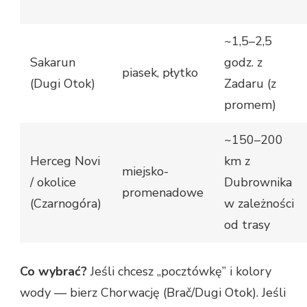
~1,5–2,5
Sakarun
godz. z
piasek, płytko
(Dugi Otok)
Zadaru (z
promem)
~150–200
Herceg Novi
km z
miejsko-
/ okolice
Dubrownika
promenadowe
(Czarnogóra)
w zależności
od trasy
Co wybrać?
Jeśli chcesz „pocztówkę” i kolory
wody — bierz Chorwację (Brač/Dugi Otok). Jeśli