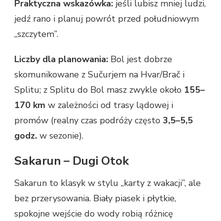
Praktyczna wskazówka:
jeśli lubisz mniej ludzi,
jedź rano i planuj powrót przed południowym
„szczytem”.
Liczby dla planowania:
Bol jest dobrze
skomunikowane z Sučurjem na Hvar/Brač i
Splitu; z Splitu do Bol masz zwykle około
155–
170 km
w zależności od trasy lądowej i
promów (realny czas podróży często
3,5–5,5
godz.
w sezonie).
Sakarun – Dugi Otok
Sakarun to klasyk w stylu „karty z wakacji”, ale
bez przerysowania. Biały piasek i płytkie,
spokojne wejście do wody robią różnicę