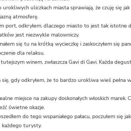
 urokliwych uliczkach miasta sprawiają, że czuję się j
yjazną atmosferę.
m port, odkryłem, dlaczego miasto to jest tak istotne 
statków jest niezwykle malowniczy.
ałem się tu na krótką wycieczkę i zaskoczyłem się pan
czenie dla relaksu.
tutejszym winem, zwłaszcza Gavi di Gavi. Każda degusta
się, gdy odkryłem, że to bardzo urokliwa wieś pełna wi
ealne miejsce na zakupy doskonałych włoskich marek. Ch
eźć świetne okazje.
szedłem do tego wspaniałego pałacu, poczułem się jak 
 każdego turysty.