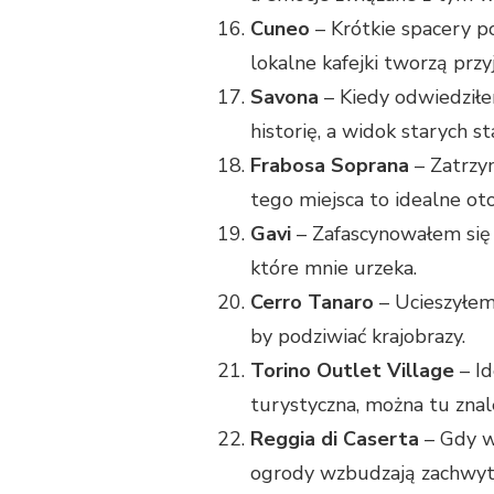
Cuneo
– Krótkie spacery po
lokalne kafejki tworzą prz
Savona
– Kiedy odwiedziłe
historię, a widok starych 
Frabosa Soprana
– Zatrzym
tego miejsca to idealne oto
Gavi
– Zafascynowałem się 
które mnie urzeka.
Cerro Tanaro
– Ucieszyłem 
by podziwiać krajobrazy.
Torino Outlet Village
– Id
turystyczna, można tu znal
Reggia di Caserta
– Gdy w
ogrody wzbudzają zachwyt