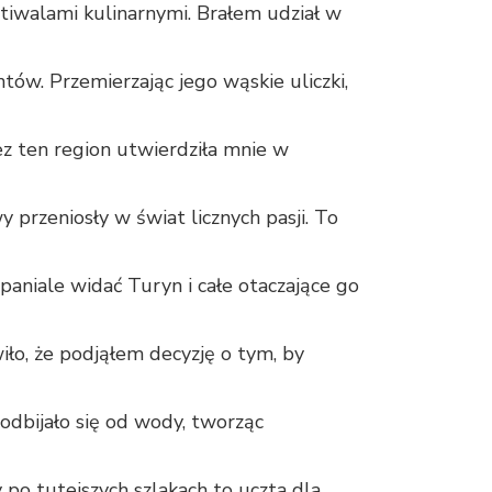
tiwalami kulinarnymi. Brałem udział w
ów. Przemierzając jego wąskie uliczki,
ez ten region utwierdziła mnie w
 przeniosły w świat licznych pasji. To
paniale widać Turyn i całe otaczające go
o, że podjąłem decyzję o tym, by
odbijało się od wody, tworząc
 po tutejszych szlakach to uczta dla