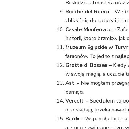
Beskidzka atmosfera oraz ws
Rocche del Roero
– Wędruj
zbliżyć się do natury i jedn
Casale Monferrato
– Zafas
historii, które brzmiały jak
Muzeum Egipskie w Turyn
faraonów. To jedno z najl
Grotte di Bossea
– Kiedy 
w swoją magię, a uczucie t
Asti
– Nie mogłem przegapi
pamięci.
Vercelli
– Spędziłem tu popo
opowiadają, urzeka nawet 
Bard»
– Wspaniała forteca 
a emocje związane z tym w