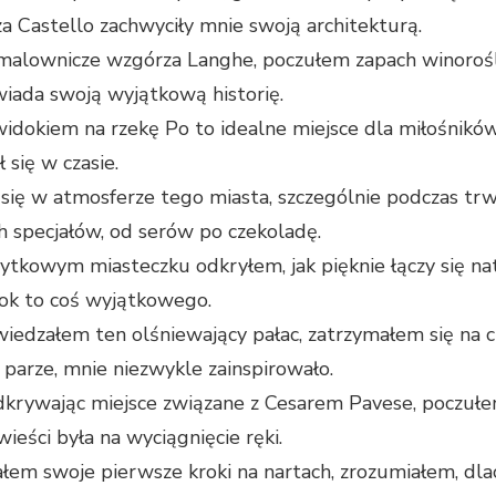
a Castello zachwyciły mnie swoją architekturą.
alownicze wzgórza Langhe, poczułem zapach winorośli i
wiada swoją wyjątkową historię.
dokiem na rzekę Po to idealne miejsce dla miłośników h
 się w czasie.
ię w atmosferze tego miasta, szczególnie podczas trw
 specjałów, od serów po czekoladę.
tkowym miasteczku odkryłem, jak pięknie łączy się natu
rok to coś wyjątkowego.
iedzałem ten olśniewający pałac, zatrzymałem się na ch
 parze, mnie niezwykle zainspirowało.
krywając miejsce związane z Cesarem Pavese, poczułem
wieści była na wyciągnięcie ręki.
łem swoje pierwsze kroki na nartach, zrozumiałem, dlac