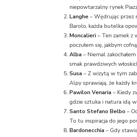
niepowtarzalny rynek Piazz
Langhe
– Wędrując przez m
Barolo, każda butelka opo
Moncalieri
– Ten zamek z wi
poczułem się, jakbym cofnął
Alba
– Niemal zakochałem s
smak prawdziwych włoskich
Susa
– Z wizytą w tym zaby
Alpy sprawiają, że każdy k
Pawilon Venaria
– Kiedy zw
gdzie sztuka i natura idą w
Santo Stefano Belbo
– Od
To tu inspiracja do jego po
Bardonecchia
– Gdy stawia