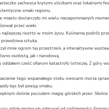
steczko zachwyca krętymi uliczkami oraz lokalnymi fes
utentyczne smaki regionu.
e miasto dostarczyło mi wielu niezapomnianych moment
żował przez wieki.
ajlepszej risotto w moim życiu. Kulinarna podróż prz
o prawdziwa sztuka.
zył mnie ogrom tej przestrzeni, a interaktywne wystawy
równo osobistą, jak i narodową.
 oddałem cześć ofiarom katastrofy lotniczej. Z góry ws
aczenie tego wspaniałego stoku owocami morza sprawił
ażdy kęs był poezją smaku.
ęknym dolinie poczułem magię górskich jezior. Słońce 
ury, gdzie można się oderwać od codzienności. Spacery