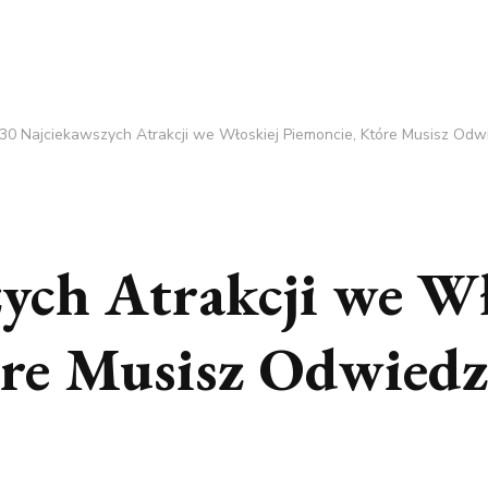
30 Najciekawszych Atrakcji we Włoskiej Piemoncie, Które Musisz Odw
ych Atrakcji we Wł
óre Musisz Odwiedz