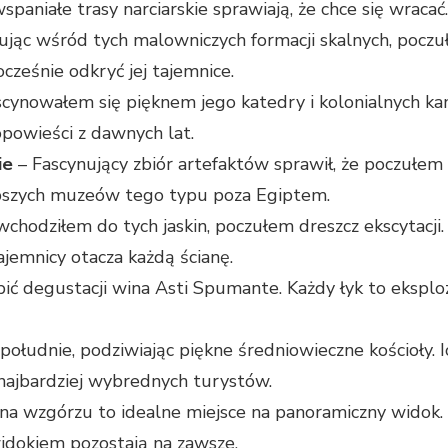
paniałe trasy narciarskie sprawiają, że chce się wracać.
ąc wśród tych malowniczych formacji skalnych, poczuł
ocześnie odkryć jej tajemnice.
cynowałem się pięknem jego katedry i kolonialnych kam
 opowieści z dawnych lat.
ie
– Fascynujący zbiór artefaktów sprawił, że poczułem
epszych muzeów tego typu poza Egiptem.
wchodziłem do tych jaskin, poczułem dreszcz ekscytacji
ajemnicy otacza każdą ścianę.
ć degustacji wina Asti Spumante. Każdy łyk to eksplo
łudnie, podziwiając piękne średniowieczne kościoły. Ic
najbardziej wybrednych turystów.
na wzgórzu to idealne miejsce na panoramiczny widok.
idokiem pozostają na zawsze.