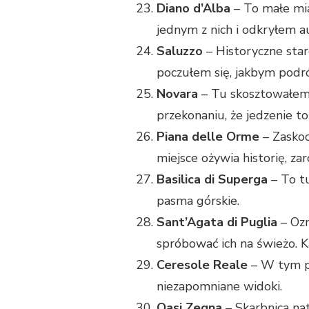
Diano d’Alba
– To małe mia
jednym z nich i odkryłem a
Saluzzo
– Historyczne star
poczułem się, jakbym podró
Novara
– Tu skosztowałem n
przekonaniu, że jedzenie t
Piana delle Orme
– Zaskoc
miejsce ożywia historię, za
Basilica di Superga
– To tu
pasma górskie.
Sant’Agata di Puglia
– Ozn
spróbować ich na świeżo. K
Ceresole Reale
– W tym pi
niezapomniane widoki.
Oasi Zegna
– Skarbnica nat