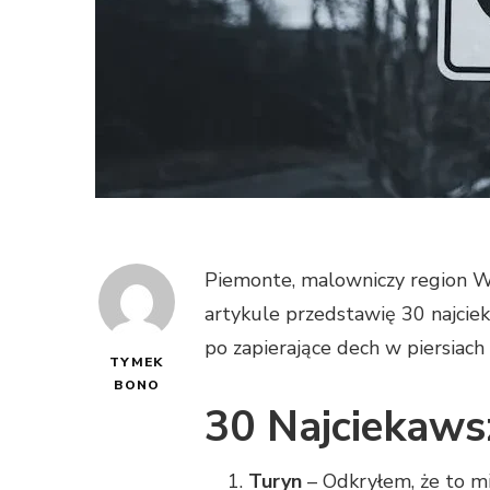
Piemonte, malowniczy region Wł
artykule przedstawię 30 najciek
po zapierające dech w piersiach
TYMEK
BONO
30 Najciekaws
Turyn
– Odkryłem, że to mi