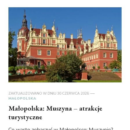
ZAKTUALIZOWANO W DNIU
30 CZERWCA 2026
MAŁOPOLSKA
Małopolska: Muszyna – atrakcje
turystyczne
Co warto zobaczyć w Małopolsce: Muszynie?