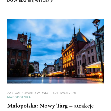
DOWIEDZ SIĘ WIĘCEJ
ZAKTUALIZOWANO W DNIU
30 CZERWCA 2026
MAŁOPOLSKA
Małopolska: Nowy Targ – atrakcje