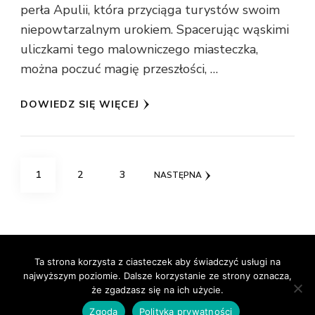
perła Apulii, która przyciąga turystów swoim
niepowtarzalnym urokiem. Spacerując wąskimi
uliczkami tego malowniczego miasteczka,
można poczuć magię przeszłości, …
DOWIEDZ SIĘ WIĘCEJ
Stronicowanie
STRONA
STRONA
STRONA
1
2
3
NASTĘPNA
wpisów
© prawa autorskie2026
RelaxNetPl
. Wszelkie prawa
Ta strona korzysta z ciasteczek aby świadczyć usługi na
najwyższym poziomie. Dalsze korzystanie ze strony oznacza,
zastrzeżone.
Vilva | Stworzony przez
Blossom
że zgadzasz się na ich użycie.
Themes
.Silnik:
WordPress
Polityka prywatności
Zgoda
Polityka prywatności