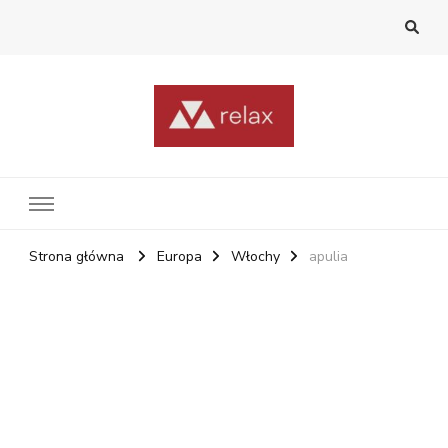
RelaxNetPl
Najlepsze miejsca na świecie
Strona główna
Europa
Włochy
apulia